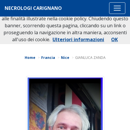
Questo sito o gli strumenti terzi da questo utilizzati si
NECROLOGI CARIGNANO
avvalgono di cookie necessari al funzionamento ed utili
alle finalità illustrate nella cookie policy. Chiudendo questo
banner, scorrendo questa pagina, cliccando su un link o
proseguendo la navigazione in altra maniera, acconsenti
Torna indietro
all'uso dei cookie.
Ulteriori informazioni
OK
Home
Francia
Nice
GIANLUCA ZANDA