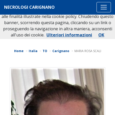
Questo sito o gli strumenti terzi da questo utilizzati si
NECROLOGI CARIGNANO
avvalgono di cookie necessari al funzionamento ed utili
alle finalità illustrate nella cookie policy. Chiudendo questo
banner, scorrendo questa pagina, cliccando su un link o
proseguendo la navigazione in altra maniera, acconsenti
Torna indietro
all'uso dei cookie.
Ulteriori informazioni
OK
Home
Italia
TO
Carignano
MARIA ROSA SCALI