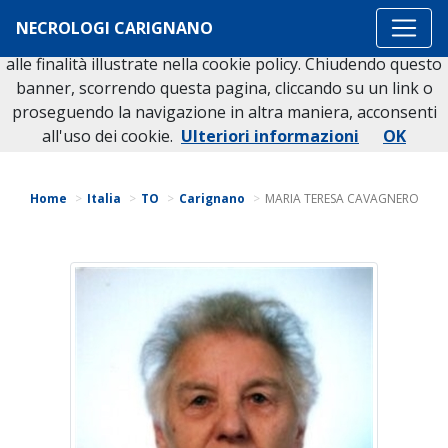
Questo sito o gli strumenti terzi da questo utilizzati si
NECROLOGI CARIGNANO
avvalgono di cookie necessari al funzionamento ed utili
alle finalità illustrate nella cookie policy. Chiudendo questo
banner, scorrendo questa pagina, cliccando su un link o
proseguendo la navigazione in altra maniera, acconsenti
Torna indietro
all'uso dei cookie.
Ulteriori informazioni
OK
Home
Italia
TO
Carignano
MARIA TERESA CAVAGNERO