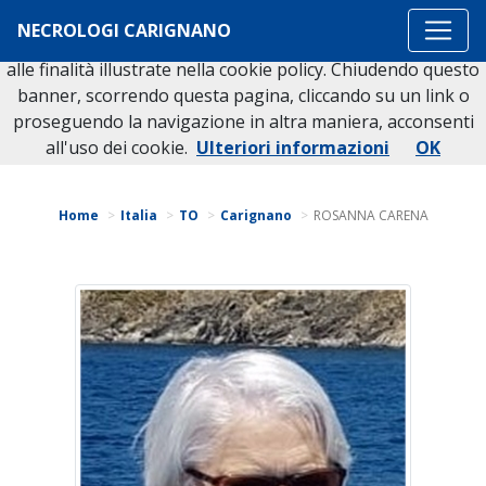
Questo sito o gli strumenti terzi da questo utilizzati si
NECROLOGI CARIGNANO
avvalgono di cookie necessari al funzionamento ed utili
alle finalità illustrate nella cookie policy. Chiudendo questo
banner, scorrendo questa pagina, cliccando su un link o
proseguendo la navigazione in altra maniera, acconsenti
Torna indietro
all'uso dei cookie.
Ulteriori informazioni
OK
Home
Italia
TO
Carignano
ROSANNA CARENA