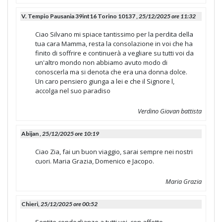
V. Tempio Pausania 39int16 Torino 10137 ,
25/12/2025 ore 11:32
Ciao Silvano mi spiace tantissimo per la perdita della
tua cara Mamma, resta la consolazione in voi che ha
finito di soffrire e continuerà a vegliare su tutti voi da
un'altro mondo non abbiamo avuto modo di
conoscerla ma si denota che era una donna dolce.
Un caro pensiero giunga a lei e che il Signore l,
accolga nel suo paradiso
Verdino Giovan battista
Abijan ,
25/12/2025 ore 10:19
Ciao Zia, fai un buon viaggio, sarai sempre nei nostri
cuori. Maria Grazia, Domenico e Jacopo.
Maria Grazia
Chieri,
25/12/2025 ore 00:52