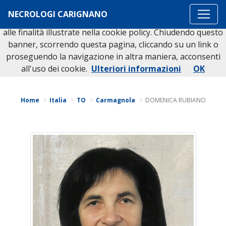
Questo sito o gli strumenti terzi da questo utilizzati si
NECROLOGI CARIGNANO
avvalgono di cookie necessari al funzionamento ed utili
alle finalità illustrate nella cookie policy. Chiudendo questo
banner, scorrendo questa pagina, cliccando su un link o
proseguendo la navigazione in altra maniera, acconsenti
Torna indietro
all'uso dei cookie.
Ulteriori informazioni
OK
Home
Italia
TO
Carmagnola
DOMENICA RUBIANO