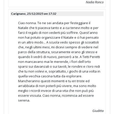
Nadia Ronco
Carignano,
25/12/2025 ore 17:32
Ciao nonna. Te ne sei andata per festeggiare il
Natale che ti piaceva tanto e a cui tenevi molto e per
farci il regalo di non vederti più soffrire. Quest'anno
non hai potuto organizzare il Natale e ci hai pensato
in un altro modo... A scuola vedo spesso gli scoiattoli
che, negli ultimi mesi, mi dicevi sempre di vedere nel
parco della struttura, sicuramente erano gli stessi e
quando li vedrò di nuovo, penserò a te. A Tetti Peretti
non mancavano mai le merende, i fiori dell'orto
sparsi sui davanzali o sui tavoli, le rondini e i loro nidi
che tu non volevi e, soprattutto, i giochi di una volta in
quella vecchia cascina tutta da esplorare.
Mancheranno questi momenti e tu eri triste ed
arrabbiata di non poterli più vivere, ma sono molto
meglio i ricordi invece di una vita che non può più
essere vissuta. Ciao nonna, ricomincia ad essere
serena.
Giuditta