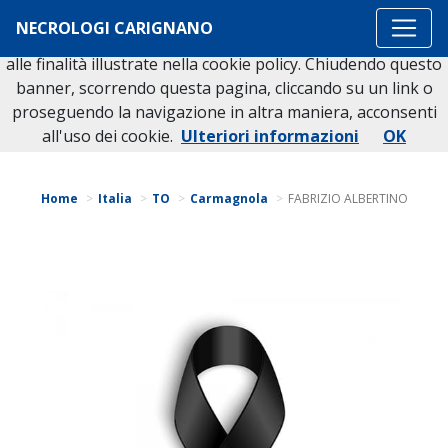
Questo sito o gli strumenti terzi da questo utilizzati si
NECROLOGI CARIGNANO
avvalgono di cookie necessari al funzionamento ed utili
alle finalità illustrate nella cookie policy. Chiudendo questo
banner, scorrendo questa pagina, cliccando su un link o
proseguendo la navigazione in altra maniera, acconsenti
Torna indietro
all'uso dei cookie.
Ulteriori informazioni
OK
Home
Italia
TO
Carmagnola
FABRIZIO ALBERTINO