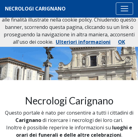
Questo sito o gli strumenti terzi da questo utilizzati si
NECROLOGI CARIGNANO
avvalgono di cookie necessari al funzionamento ed utili
alle finalità illustrate nella cookie policy. Chiudendo questo
banner, scorrendo questa pagina, cliccando su un link o
proseguendo la navigazione in altra maniera, acconsenti
all'uso dei cookie.
Ulteriori informazioni
OK
Necrologi Carignano
Questo portale è nato per consentire a tutti i cittadini di
Carignano
di ricercare i necrologi dei loro cari.
Inoltre è possibile reperire le informazioni su
luoghi e
orari dei funerali e delle altre celebrazioni
.